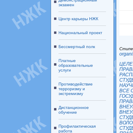
Демонстрационный
экзамен
Центр карьеры НЖК
Национальный проект
Бессмертный полк
Стипе
organi
Платные
ЦЕЛЕ
образовательные
ПРАВ
услуги
РАСП
СТУД
Противодействие
НАУЧ
терроризму и
ВСЕ 
экстремизму
ГОСУ
ПРАВ
ВНЕУ
Дистанционное
ВНЕУ
обучение
СТУД
ВОЛО
Профилактическая
СТУД
работа