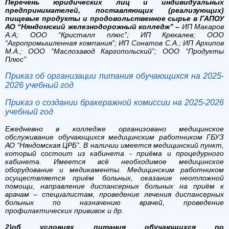
Перечень юридических лиц и индивидуальных
предпринимателей, поставляющих (реализующих)
пищевые продукты и продовольственное сырье в ГАПОУ
АО “Няндомский железнодорожный колледж” –
ИП Макаров
А.А;
ООО “Кристалл плюс”;
ИП Крехалев;
ООО
“Агропромышленная компания”;
ИП Сонатов С.А.;
ИП Архипов
М.А.;
ООО “Маслозавод Каргопольский”;
ООО “Продукты
Плюс”
Приказ об организации питания обучающихся на 2025-
2026 учебный год
Приказ о создании бракеражной комиссии на 2025-2026
учебный год
Ежедневно в колледже организовано медицинское
обслуживание обучающихся медицинским работником ГБУЗ
АО “Няндомская ЦРБ”. В наличии имеется медицинский пункт,
который состоит из кабинета - приёма и процедурного
кабинета. Имеется всё необходимое медицинское
оборудование и медикаменты. Медицинским работником
осуществляется приём больных, оказание неотложной
помощи, направление диспансерных больных на приём к
врачам – специалистам, проведение лечения диспансерных
больных по назначению врачей, проведение
профилактических прививок и др.
2)об условиях питания обучающихся по