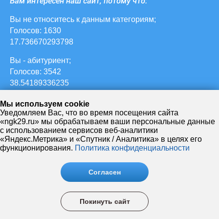
Вам интересен наш сайт, потому что:
Вы не относитесь к данным категориям;
Голосов: 1630
17.736670293798
Вы - абитуриент;
Голосов: 3542
38.54189336235
ваш ребенок учится в НЖК;
Мы используем cookie
Голосов: 627
Уведомляем Вас, что во время посещения сайта
«ngk29.ru» мы обрабатываем ваши персональные данные
6.822633297062
с использованием сервисов веб-аналитики
«Яндекс.Метрика» и «Спутник / Аналитика» в целях его
Вы - студент НЖК;
функционирования.
Политика конфиденциальности
Голосов: 3211
34.940152339499
Согласен
Вы - преподаватель НЖК;
Голосов: 180
Покинуть сайт
1.9586507072905