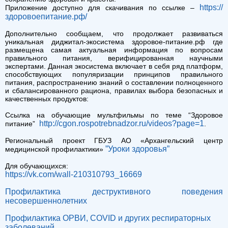
https://
Приложение доступно для скачивания по ссылке –
здоровоепитание.рф/
Дополнительно сообщаем, что продолжает развиваться
уникальная диджитал-экосистема здоровое-питание.рф где
размещена самая актуальная информация по вопросам
правильного питания, верифицированная научными
экспертами. Данная экосистема включает в себя ряд платформ,
способствующих популяризации принципов правильного
питания, распространению знаний о составлении полноценного
и сбалансированного рациона, правилах выбора безопасных и
качественных продуктов:
Ссылка на обучающие мультфильмы по теме “Здоровое
http://cgon.rospotrebnadzor.ru/videos?page=1
питание”
.
Региональный проект ГБУЗ АО «Архангельский центр
”Уроки здоровья”
медицинской профилактики»
Для обучающихся:
https://vk.com/wall-210310793_16669
Профилактика деструктивного поведения
несовершеннолетних
Профилактика ОРВИ, COVID и других респираторных
заболеваний