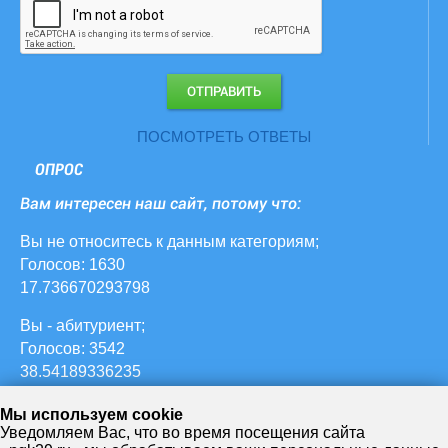
ПОСМОТРЕТЬ ОТВЕТЫ
ОПРОС
Вам интересен наш сайт, потому что:
Вы не относитесь к данным категориям;
Голосов: 1630
17.736670293798
Вы - абитуриент;
Голосов: 3542
38.54189336235
ваш ребенок учится в НЖК;
Мы используем cookie
Голосов: 627
Уведомляем Вас, что во время посещения сайта