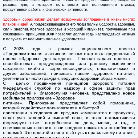
режима дня, в котором есть место для полноценного отдыха,
продуктивной работы и физической активности.
Здоровый образ жизни делает возможным воплощение в жизнь многих
планов и идей.
А придерживающиеся его люди полны бодрости, здоровья,
сил и энергии. Крепкое здоровье и хороший иммунитет, полученные при
соблюдении принципов ЗОЖ позволят долгие годы наслаждаться жизнью
и получать от неё максимальное удовольствие.
С 2025 года в рамках национального проекта
«Продолжительная и активная жизнь» стартовал федеральный
проект «Здоровье для каждого» . Главная задача проекта –
способствовать предупреждению или раннему выявлению
сахарного диабета, сердечнососудистых, онкологических и
другие заболеваний, прививать навыки здорового питания,
увеличивать число граждан, ведущих здоровый образ жизни.
С целью продвижения принципов здорового питания
Федеральной службой по надзору в сфере защиты прав
потребителей и благополучия человека представлено новое
мобильное приложение «Здоровое
питание». Приложение представляет собой помощника,
который содействует пользователям в быстрой
ориентации в содержании вредных компонентов в продуктах,
ведет учет калорий и выпитой воды, а также автоматически
формирует отчет потребления за день, месяц и год, с
возможностью сравнить свои средние показатели потребления
с нормой. Это простой и понятный путь к правильному питанию,
сохранению здоровья и красоты.