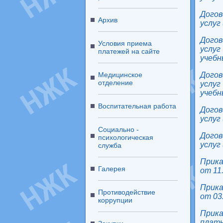
Дого
Архив
услуг
Дого
Условия приема
услуг
платежей на сайте
учебн
Медицинское
Дого
отделение
услуг
учебн
Воспитательная работа
Дого
услуг
Социально -
Дого
психологическая
услуг
служба
Прика
Галерея
от 11
Прика
Противодействие
от 03
коррупции
Прика
пла