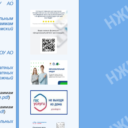
ОУ АО
льным
аммам
мский
ПОУ АО
латных
атных
рожный
раммам
.pdf
)
раммам
df
)
льных