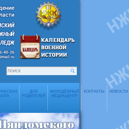
дение
ласти
МСКИЙ
ОЖНЫЙ
ЛЛЕДЖ
 6-40-26
@mail.ru
ИЧЕСКАЯ
ДЛЯ
МОЛОДЁЖНЫЙ
КОНТАКТЫ
НОВОСТИ
БОТА
РОДИТЕЛЕЙ
МЕДИАЦЕНТР