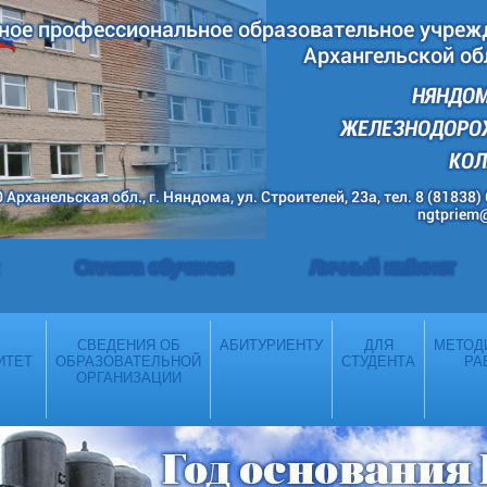
ное профессиональное образовательное учреж
Архангельской об
НЯНДО
ЖЕЛЕЗНОДОР
КО
 Арханельская обл., г. Няндома, ул. Строителей, 23а, тел. 8 (81838)
ngtpriem
Оплата обучения
Личный кабинет
СВЕДЕНИЯ ОБ
АБИТУРИЕНТУ
ДЛЯ
МЕТОД
ИТЕТ
ОБРАЗОВАТЕЛЬНОЙ
СТУДЕНТА
РА
ОРГАНИЗАЦИИ