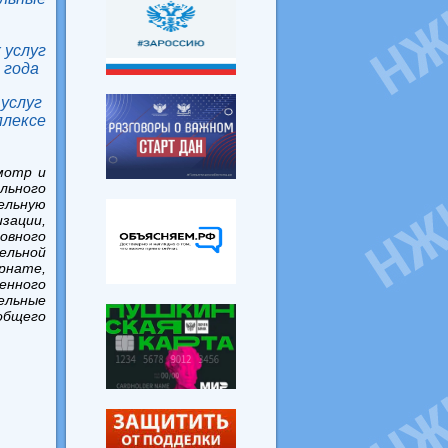
 услуг
 года
слуг
лексе
мотр и
льного
льную
зации,
овного
ельной
рнате,
ленного
ельные
общего