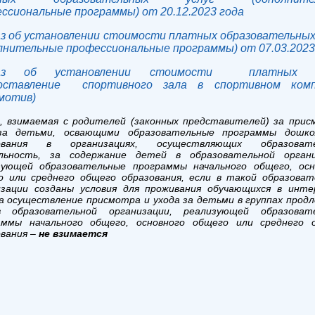
ссиональные программы) от 20.12.2023 года
з об установлении стоимости платных образовательных
лнительные профессиональные программы) от 07.03.2023
каз об установлении стоимости платных у
доставление спортивного зала в спортивном комп
мотив)
, взимаемая с родителей (законных представителей) за прис
за детьми, освающими образовательные программы дошко
зования в организациях, осуществляющих образовате
льность, за содержание детей в образовательной органи
зующей образовательные программы начального общего, осн
о или среднего общего образования, если в такой образоват
изации созданы условия для проживания обучающихся в инте
а осуществление присмотра и ухода за детьми в группах прод
 образовательной организации, реализующей образоват
аммы начального общего, основного общего или среднего 
ования –
не взимается