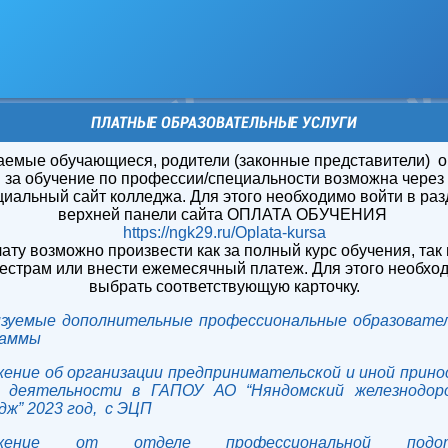
ПЛАТНЫЕ ОБРАЗОВАТЕЛЬНЫЕ УСЛУГИ
аемые обучающиеся, родители (законные представители) о
за обучение по профессии/специальности возможна через
иальный сайт колледжа. Для этого необходимо войти в раз
верхней панели сайта ОПЛАТА ОБУЧЕНИЯ
https://ngk29.ru/Oplata-kursa
ату возможно произвести как за полный курс обучения, так 
естрам или внести ежемесячный платеж. Для этого необхо
выбрать соответствующую карточку.
зуемые дополнительные профессиональные образоват
раммы
ение об организации предпринимательской и иной прин
д деятельности в ГАПОУ АО “Няндомский железнодор
дж” 2023 год, с ЭЦП
жение от отделе профессиональной подот