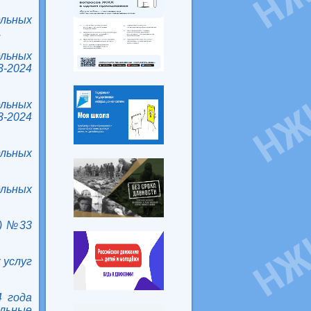
льных
.
льных
3-2024
льных
3-2024
льных
льных
е) №33
 услуг
4 года
ьные