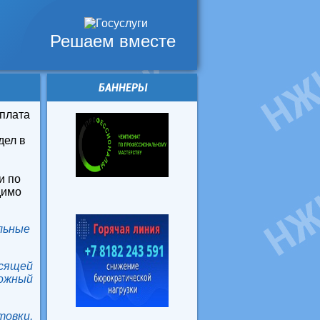
Решаем вместе
БАННЕРЫ
плата
дел в
и по
димо
ельные
осящей
ожный
овки,