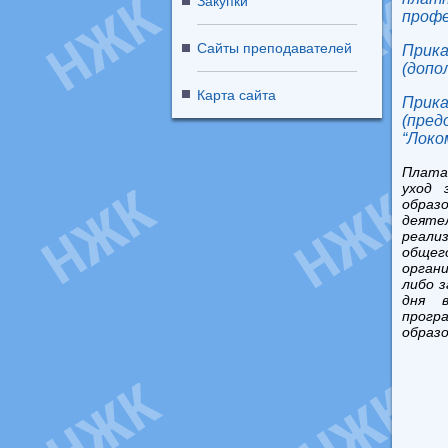
Закупки
профе
Сайты преподавателей
Прика
(допо
Карта сайта
При
(пре
“Локо
Плата
уход 
обра
деяте
реали
общег
орган
либо з
дня в
прогр
образ