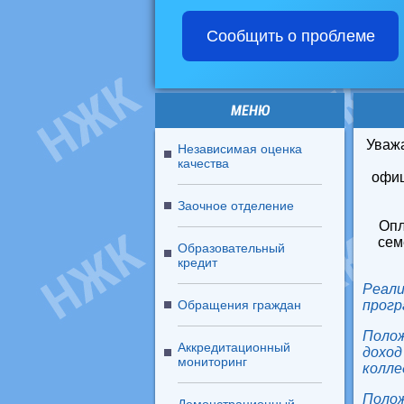
Сообщить о проблеме
МЕНЮ
Уваж
Независимая оценка
качества
офиц
Заочное отделение
Опл
сем
Образовательный
кредит
Реали
Обращения граждан
прог
Полож
Аккредитационный
дохо
мониторинг
колле
Поло