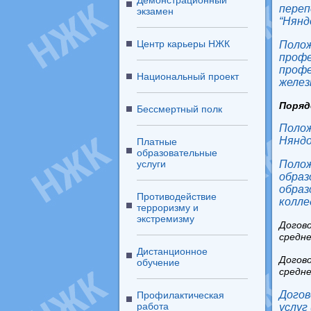
Демонстрационный
пере
экзамен
“Нянд
Центр карьеры НЖК
Поло
проф
проф
Национальный проект
желез
Поряд
Бессмертный полк
Полож
Няндо
Платные
образовательные
услуги
Полож
обра
образ
Противодействие
колле
терроризму и
экстремизму
Догов
средне
Дистанционное
Догов
обучение
средне
Дого
Профилактическая
работа
услуг