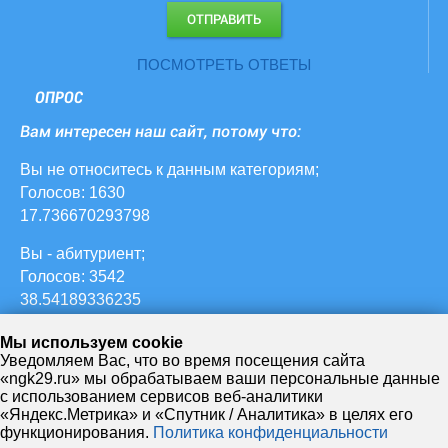
ПОСМОТРЕТЬ ОТВЕТЫ
ОПРОС
Вам интересен наш сайт, потому что:
Вы не относитесь к данным категориям;
Голосов: 1630
17.736670293798
Вы - абитуриент;
Голосов: 3542
38.54189336235
ваш ребенок учится в НЖК;
Мы используем cookie
Голосов: 627
Уведомляем Вас, что во время посещения сайта
«ngk29.ru» мы обрабатываем ваши персональные данные
6.822633297062
с использованием сервисов веб-аналитики
«Яндекс.Метрика» и «Спутник / Аналитика» в целях его
Вы - студент НЖК;
функционирования.
Политика конфиденциальности
Голосов: 3211