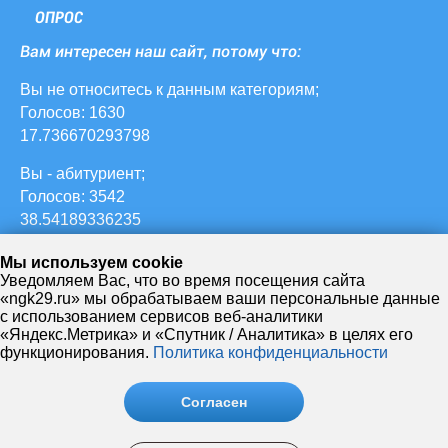
ОПРОС
Вам интересен наш сайт, потому что:
Вы не относитесь к данным категориям;
Голосов: 1630
17.736670293798
Вы - абитуриент;
Голосов: 3542
38.54189336235
ваш ребенок учится в НЖК;
Мы используем cookie
Голосов: 627
Уведомляем Вас, что во время посещения сайта
«ngk29.ru» мы обрабатываем ваши персональные данные
6.822633297062
с использованием сервисов веб-аналитики
«Яндекс.Метрика» и «Спутник / Аналитика» в целях его
Вы - студент НЖК;
функционирования.
Политика конфиденциальности
Голосов: 3211
34.940152339499
Согласен
Вы - преподаватель НЖК;