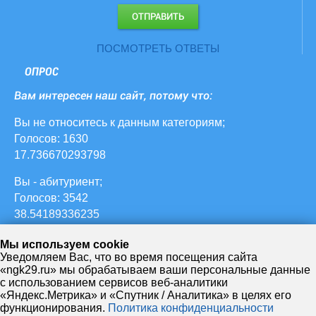
ПОСМОТРЕТЬ ОТВЕТЫ
ОПРОС
Вам интересен наш сайт, потому что:
Вы не относитесь к данным категориям;
Голосов: 1630
17.736670293798
Вы - абитуриент;
Голосов: 3542
38.54189336235
ваш ребенок учится в НЖК;
Мы используем cookie
Голосов: 627
Уведомляем Вас, что во время посещения сайта
«ngk29.ru» мы обрабатываем ваши персональные данные
6.822633297062
с использованием сервисов веб-аналитики
«Яндекс.Метрика» и «Спутник / Аналитика» в целях его
Вы - студент НЖК;
функционирования.
Политика конфиденциальности