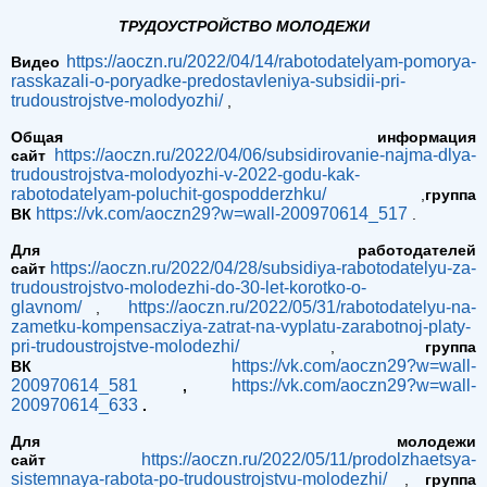
ТРУДОУСТРОЙСТВО МОЛОДЕЖИ
https://aoczn.ru/2022/04/14/rabotodatelyam-pomorya-
Видео
rasskazali-o-poryadke-predostavleniya-subsidii-pri-
trudoustrojstve-molodyozhi/
,
Общая информация
https://aoczn.ru/2022/04/06/subsidirovanie-najma-dlya-
сайт
trudoustrojstva-molodyozhi-v-2022-godu-kak-
rabotodatelyam-poluchit-gospodderzhku/
,
группа
https://vk.com/aoczn29?w=wall-200970614_517
ВК
.
Для работодателей
https://aoczn.ru/2022/04/28/subsidiya-rabotodatelyu-za-
сайт
trudoustrojstvo-molodezhi-do-30-let-korotko-o-
glavnom/
https://aoczn.ru/2022/05/31/rabotodatelyu-na-
,
zametku-kompensacziya-zatrat-na-vyplatu-zarabotnoj-platy-
pri-trudoustrojstve-molodezhi/
,
группа
https://vk.com/aoczn29?w=wall-
ВК
200970614_581
https://vk.com/aoczn29?w=wall-
,
200970614_633
.
Для молодежи
https://aoczn.ru/2022/05/11/prodolzhaetsya-
сайт
sistemnaya-rabota-po-trudoustrojstvu-molodezhi/
,
группа