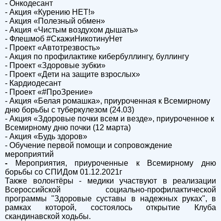
- Онкодесант
- Акция «Курению НЕТ!»
- Акция «Полезный обмен»
- Акция «Чистым воздухом дышать»
- Флешмоб #
C
кажиНикотинуНет
- Проект «Автотрезвость»
- Акция по профилактике кибербуллингу, буллингу
- Проект «Здоровые зубки»
- Проект «Дети на защите взрослых»
- Кардиодесант
- Проект «#ПроЗрение»
- Акция «Белая ромашка», приуроченная к Всемирному
дню борьбы с туберкулезом (24.03)
- Акция «Здоровые почки всем и везде», приуроченное к
Всемирному дню почки (12 марта)
- Акция «Будь здоров»
- Обучение первой помощи и сопровождение
мероприятий
-
Мероприятия, приуроченные к Всемирному дню
борьбы со СПИДом
01.12.2021г
Также волонтёры - медики участвуют в реализации
Всероссийской социально-профилактической
программы "Здоровые суставы в надежных руках", в
рамках которой, состоялось открытие Клуба
скандинавской ходьбы.