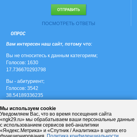
ПОСМОТРЕТЬ ОТВЕТЫ
ОПРОС
Вам интересен наш сайт, потому что:
Вы не относитесь к данным категориям;
Голосов: 1630
17.736670293798
Вы - абитуриент;
Голосов: 3542
38.54189336235
ваш ребенок учится в НЖК;
Мы используем cookie
Голосов: 627
Уведомляем Вас, что во время посещения сайта
«ngk29.ru» мы обрабатываем ваши персональные данные
6.822633297062
с использованием сервисов веб-аналитики
«Яндекс.Метрика» и «Спутник / Аналитика» в целях его
Вы - студент НЖК;
функционирования.
Политика конфиденциальности